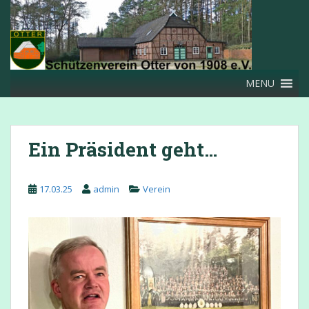
Skip to main content
MENU
Ein Präsident geht…
17.03.25
admin
Verein